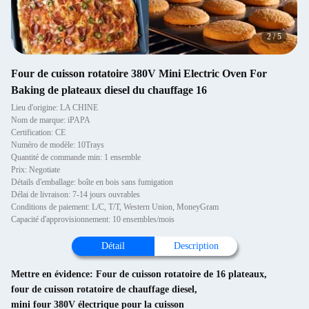
2
/
5
Four de cuisson rotatoire 380V Mini Electric Oven For
Baking de plateaux diesel du chauffage 16
Lieu d'origine: LA CHINE
Nom de marque: iPAPA
Certification: CE
Numéro de modèle: 10Trays
Quantité de commande min: 1 ensemble
Prix: Negotiate
Détails d'emballage: boîte en bois sans fumigation
Délai de livraison: 7-14 jours ouvrables
Conditions de paiement: L/C, T/T, Western Union, MoneyGram
Capacité d'approvisionnement: 10 ensembles/mois
Détail
Description
Mettre en évidence:
Four de cuisson rotatoire de 16 plateaux
,
four de cuisson rotatoire de chauffage diesel
,
mini four 380V électrique pour la cuisson