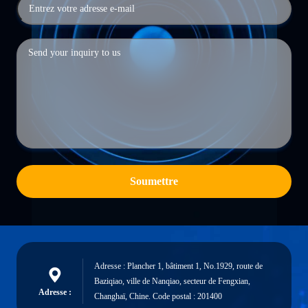
Soumettre
Adresse : Plancher 1, bâtiment 1, No.1929, route de
Baziqiao, ville de Nanqiao, secteur de Fengxian,
Adresse :
Changhaï, Chine. Code postal : 201400