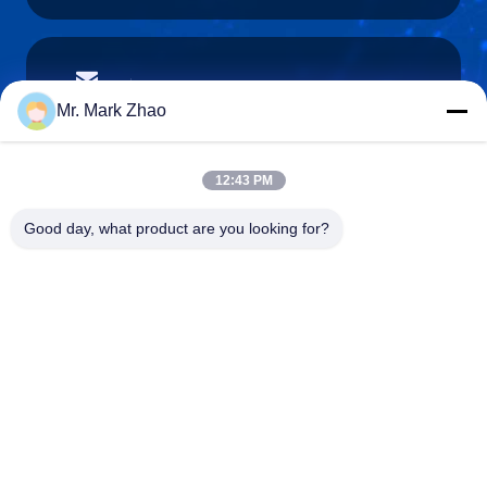
papaind@papamachine.com
Email
Mr. Mark Zhao
12:43 PM
0086-13818681174
Good day, what product are you looking for?
Téléphone :
Shanghai Papa Industrial Co.,LTD