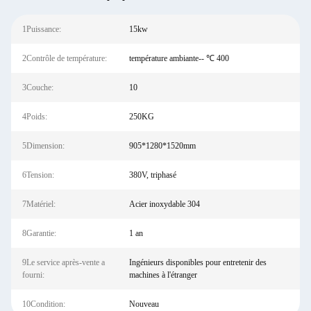
1Puissance:
15kw
2Contrôle de température:
température ambiante-- ℃ 400
3Couche:
10
4Poids:
250KG
5Dimension:
905*1280*1520mm
6Tension:
380V, triphasé
7Matériel:
Acier inoxydable 304
8Garantie:
1 an
9Le service après-vente a
Ingénieurs disponibles pour entretenir des
fourni:
machines à l'étranger
10Condition:
Nouveau