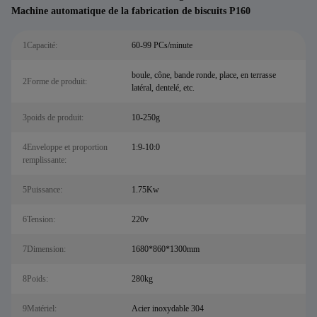
Machine automatique de la fabrication de biscuits P160
1Capacité:
60-99 PCs/minute
boule, cône, bande ronde, place, en terrasse
2Forme de produit:
latéral, dentelé, etc.
3poids de produit:
10-250g
4Enveloppe et proportion
1:9-10:0
remplissante:
5Puissance:
1.75Kw
6Tension:
220v
7Dimension:
1680*860*1300mm
8Poids:
280kg
9Matériel:
Acier inoxydable 304