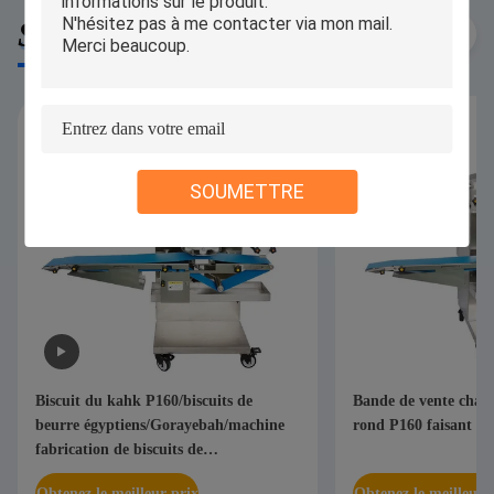
Similar Products
SOUMETTRE
Biscuit du kahk P160/biscuits de
Bande de vente chau
beurre égyptiens/Gorayebah/machine
rond P160 faisant la
fabrication de biscuits de
sable/machine encroûtante
Obtenez le meilleur prix
Obtenez le meilleur 