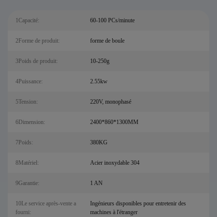
1Capacité:
60-100 PCs/minute
2Forme de produit:
forme de boule
3Poids de produit:
10-250g
4Puissance:
2.55kw
5Tension:
220V, monophasé
6Dimension:
2400*860*1300MM
7Poids:
380KG
8Matériel:
Acier inoxydable 304
9Garantie:
1 AN
10Le service après-vente a
Ingénieurs disponibles pour entretenir des
fourni:
machines à l'étranger