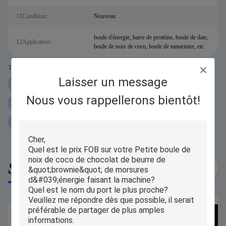
11Condition:
Nouveau
boule d'énergie, barre de protéine, boule de date,
12Application:
boule de noix de coco, boule de tamarinier, etc.
Tags:
Laisser un message
laminoir de boule de la protéine 250g
Nous vous rappellerons bientôt!
laminoir de boule de protéine d'iPAPA
Laminoir de boule de la protéine P160
Similar Products