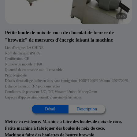
3
/
5
Petite boule de noix de coco de chocolat de beurre de
"brownie" de morsures d'énergie faisant la machine
Lieu d'origine: LA CHINE
Nom de marque: iPAPA
Certification: CE
Numéro de modèle: P160
Quantité de commande min: 1 ensemble
Prix: Negotiate
Détails d'emballage: boîte en bois sans fumigation, 1000*1200*1530mm, 650*700*900mm
Délai de livraison: 3-7 jours ouvrables
Conditions de paiement: L/C, T/T, Western Union, MoneyGram
Capacité d'approvisionnement: 2 ensembles/semaines
Détail
Description
Mettre en évidence:
Machine à faire des boules de noix de coco
,
Petite machine à fabriquer des boules de noix de coco
,
Machine à faire des boulettes de beurre brownie