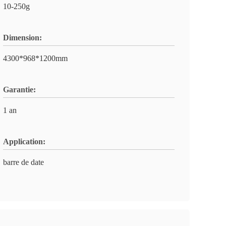
10-250g
Dimension:
4300*968*1200mm
Garantie:
1 an
Application:
barre de date