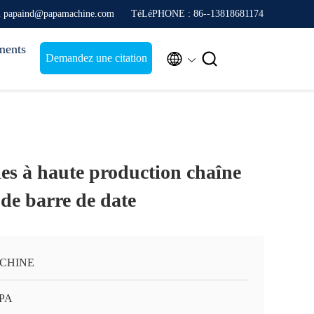
l papaind@papamachine.com
TéLéPHONE : 86--13818681174
ments


Demandez une citation
es à haute production chaîne
de barre de date
 CHINE
APA