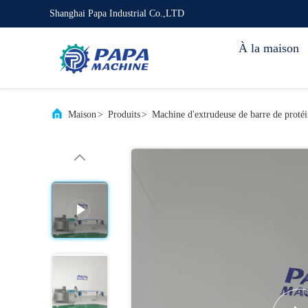
Shanghai Papa Industrial Co.,LTD
À la maison
Maison
>
Produits
>
Machine d'extrudeuse de barre de proté