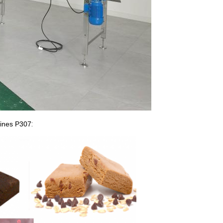
éines P307
: