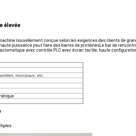
ie élevée
machine nouvellement conçue selon les exigences des clients de grand
te puissance peut faire des barres de protéinesLe bar de rencontres, le
 automatique avec contrôle PLC avec écran tactile, haute configuration 
ramides, morceaux, etc.
mérique
e
tiples: