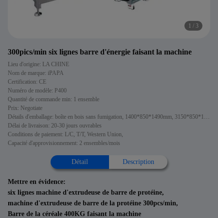
1
/
3
300pics/min six lignes barre d'énergie faisant la machine
Lieu d'origine: LA CHINE
Nom de marque: iPAPA
Certification: CE
Numéro de modèle: P400
Quantité de commande min: 1 ensemble
Prix: Negotiate
Détails d'emballage: boîte en bois sans fumigation, 1400*850*1490mm, 3150*850*1680mm
Délai de livraison: 20-30 jours ouvrables
Conditions de paiement: L/C, T/T, Western Union,
Capacité d'approvisionnement: 2 ensembles/mois
Détail
Description
Mettre en évidence:
six lignes machine d'extrudeuse de barre de protéine
,
machine d'extrudeuse de barre de la protéine 300pcs/min
,
Barre de la céréale 400KG faisant la machine