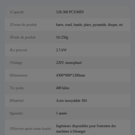
1Capacité:
120-360 PCS/MIN
2Forme du produit:
barre, rond, bande, place, pyramide, disque, etc.
3Poids du produit:
10-250g
4Le pouvoir:
2.5 kW
5Voltage:
220V, monophasé
6Dimension:
4300*968*1200mm
7Le poids:
400 kilos
8Matériel:
Acier inoxydable 304
9garantie:
1 année
Ingénieurs disponibles pour l'entretien des
10Service après-vente fourni:
machines à l'étranger