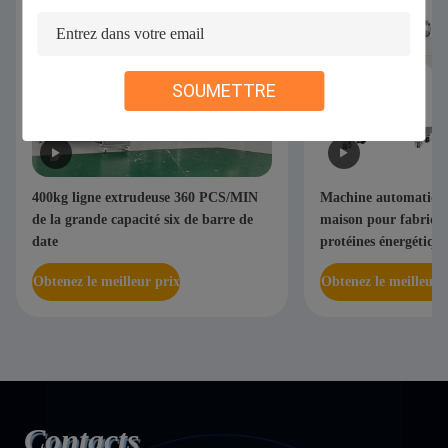
SOUMETTRE
400kg ligne extrudeuse 360 PCS/MIN
Machine automatique
de la grande capacité six de barre de
maison pour fabrique
date
protéines énergétique
Obtenez le meilleur prix
Obtenez le meilleur 
Contacts