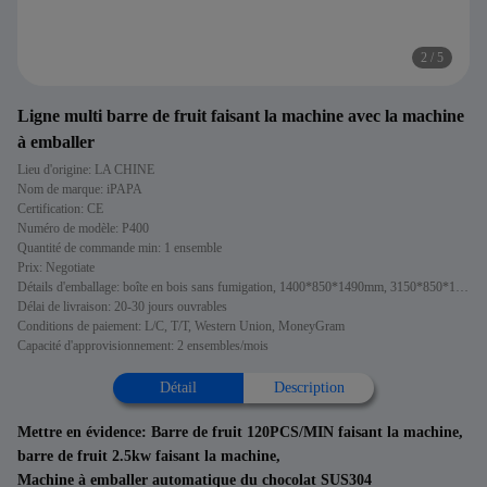
2
/
5
Ligne multi barre de fruit faisant la machine avec la machine
à emballer
Lieu d'origine: LA CHINE
Nom de marque: iPAPA
Certification: CE
Numéro de modèle: P400
Quantité de commande min: 1 ensemble
Prix: Negotiate
Détails d'emballage: boîte en bois sans fumigation, 1400*850*1490mm, 3150*850*1680mm
Délai de livraison: 20-30 jours ouvrables
Conditions de paiement: L/C, T/T, Western Union, MoneyGram
Capacité d'approvisionnement: 2 ensembles/mois
Détail
Description
Mettre en évidence:
Barre de fruit 120PCS/MIN faisant la machine
,
barre de fruit 2.5kw faisant la machine
,
Machine à emballer automatique du chocolat SUS304