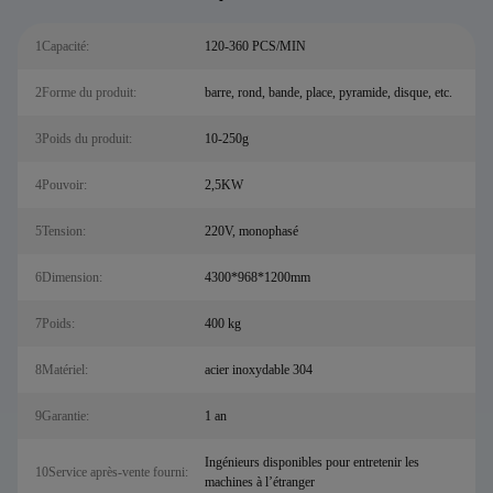
1Capacité:
120-360 PCS/MIN
2Forme du produit:
barre, rond, bande, place, pyramide, disque, etc.
3Poids du produit:
10-250g
4Pouvoir:
2,5KW
5Tension:
220V, monophasé
6Dimension:
4300*968*1200mm
7Poids:
400 kg
8Matériel:
acier inoxydable 304
9Garantie:
1 an
Ingénieurs disponibles pour entretenir les
10Service après-vente fourni:
machines à l’étranger