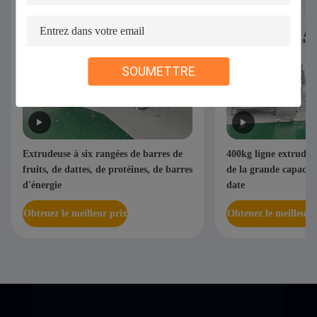
SOUMETTRE
Extrudeuse à six rangées de barres de
400kg ligne extrude
fruits, de dattes, de protéines, de barres
de la grande capacité
d'énergie
date
Obtenez le meilleur prix
Obtenez le meilleur 