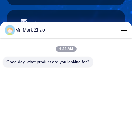
papaind@papamachine.com
Email
Mr. Mark Zhao
6:33 AM
0086-13818681174
Good day, what product are you looking for?
Téléphone :
Shanghai Papa Industrial Co.,LTD