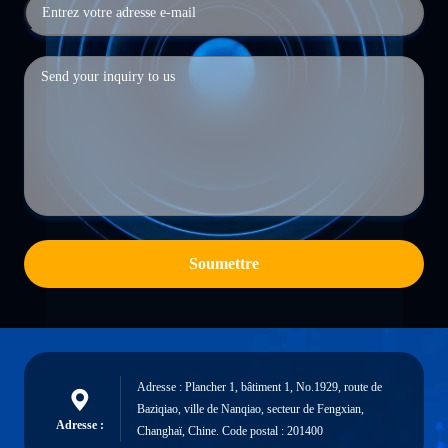
Soumettre
Adresse : Plancher 1, bâtiment 1, No.1929, route de
Baziqiao, ville de Nanqiao, secteur de Fengxian,
Adresse :
Changhaï, Chine. Code postal : 201400