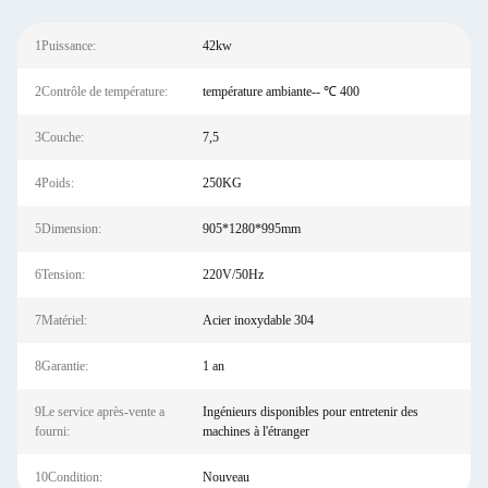
1Puissance:
42kw
2Contrôle de température:
température ambiante-- ℃ 400
3Couche:
7,5
4Poids:
250KG
5Dimension:
905*1280*995mm
6Tension:
220V/50Hz
7Matériel:
Acier inoxydable 304
8Garantie:
1 an
9Le service après-vente a
Ingénieurs disponibles pour entretenir des
fourni:
machines à l'étranger
10Condition:
Nouveau