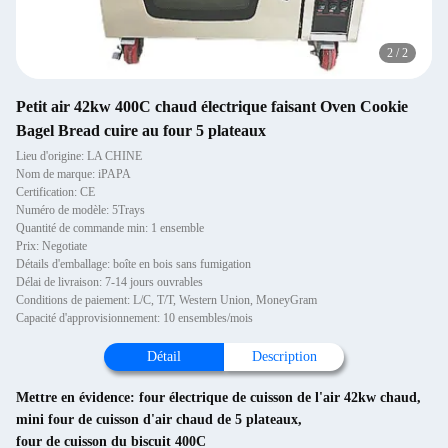
2
/
2
Petit air 42kw 400C chaud électrique faisant Oven Cookie
Bagel Bread cuire au four 5 plateaux
Lieu d'origine: LA CHINE
Nom de marque: iPAPA
Certification: CE
Numéro de modèle: 5Trays
Quantité de commande min: 1 ensemble
Prix: Negotiate
Détails d'emballage: boîte en bois sans fumigation
Délai de livraison: 7-14 jours ouvrables
Conditions de paiement: L/C, T/T, Western Union, MoneyGram
Capacité d'approvisionnement: 10 ensembles/mois
Détail
Description
Mettre en évidence:
four électrique de cuisson de l'air 42kw chaud
,
mini four de cuisson d'air chaud de 5 plateaux
,
four de cuisson du biscuit 400C