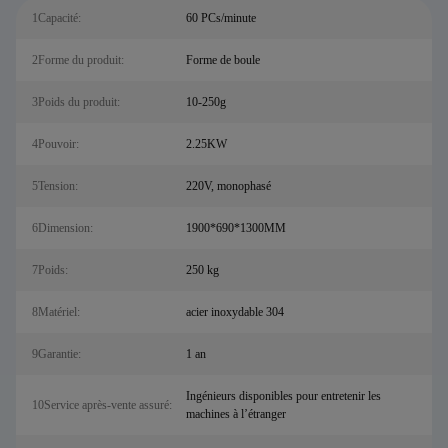
1Capacité:
60 PCs/minute
2Forme du produit:
Forme de boule
3Poids du produit:
10-250g
4Pouvoir:
2.25KW
5Tension:
220V, monophasé
6Dimension:
1900*690*1300MM
7Poids:
250 kg
8Matériel:
acier inoxydable 304
9Garantie:
1 an
Ingénieurs disponibles pour entretenir les
10Service après-vente assuré:
machines à l’étranger