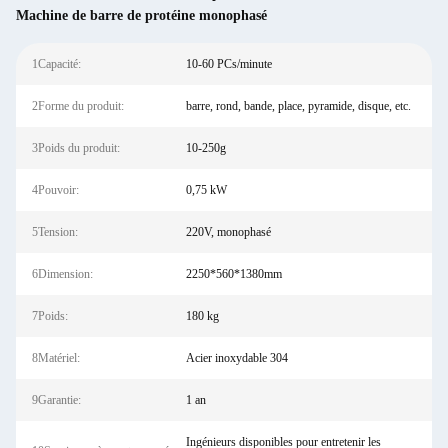
Machine de barre de protéine monophasé
1Capacité:
10-60 PCs/minute
2Forme du produit:
barre, rond, bande, place, pyramide, disque, etc.
3Poids du produit:
10-250g
4Pouvoir:
0,75 kW
5Tension:
220V, monophasé
6Dimension:
2250*560*1380mm
7Poids:
180 kg
8Matériel:
Acier inoxydable 304
9Garantie:
1 an
Ingénieurs disponibles pour entretenir les