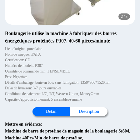
3
/
3
Boulangerie utilise la machine à fabriquer des barres
énergétiques protéinées P307, 40-60 pièces/minute
Lieu d'origine: porcelaine
Nom de marque: iPAPA
Certification: CE
Numéro de modèle: P307
Quantité de commande min: 1 ENSEMBLE
Prix: Negotiate
Détails d'emballage: boîte en bois sans fumigation, 1350*950*1520mm
Délai de livraison: 3-7 jours ouvrables
Conditions de paiement: L/C, T/T, Western Union, MoneyGram
Capacité d'approvisionnement: 5 ensembles/semaine
Détail
Description
Mettre en évidence:
Machine de barre de protéine de magasin de la boulangerie Ss304
,
Machine 40Pcs/Min de barre de protéine
,