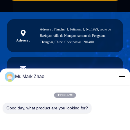
Adresse : Plancher 1, bâtiment 1, No.1929, route de
Baziqiao, ville de Nanqiao, secteur de Fengxian,
Adresse :
Changhaï, Chine. Code postal : 201400
papaind@papamachine.com
Email
Mr. Mark Zhao
11:06 PM
0086-13818681174
Good day, what product are you looking for?
Téléphone :