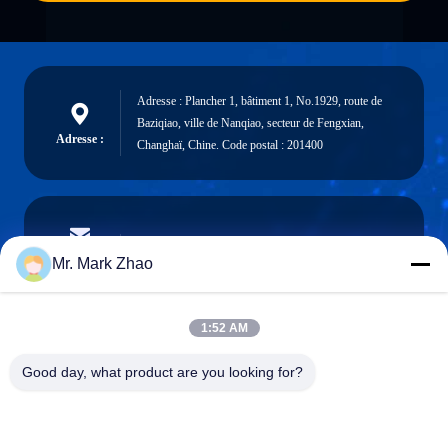
Adresse : Plancher 1, bâtiment 1, No.1929, route de
Baziqiao, ville de Nanqiao, secteur de Fengxian,
Adresse :
Changhaï, Chine. Code postal : 201400
papaind@papamachine.com
Email
Mr. Mark Zhao
1:52 AM
0086-13818681174
Good day, what product are you looking for?
Téléphone :