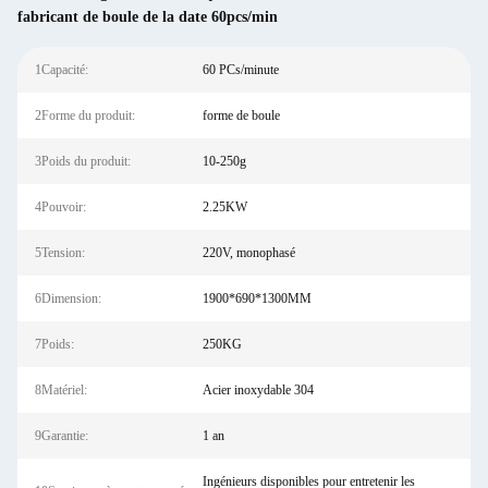
fabricant de boule de la date 60pcs/min
1Capacité:
60 PCs/minute
2Forme du produit:
forme de boule
3Poids du produit:
10-250g
4Pouvoir:
2.25KW
5Tension:
220V, monophasé
6Dimension:
1900*690*1300MM
7Poids:
250KG
8Matériel:
Acier inoxydable 304
9Garantie:
1 an
Ingénieurs disponibles pour entretenir les