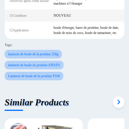
10Service après-vente assuré:
machines à l’étranger
11Condition:
NOUVEAU
boule d'énergie, barre de protéine, boule de date,
12Application:
boule de noix de coco, boule de tamarinier, etc.
Tags:
laminoir de boule de la protéine 250g
laminoir de boule de protéine d'iPAPA
Laminoir de boule de la protéine P160
Similar Products