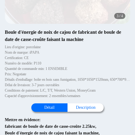
3
/
4
Boule d'énergie de noix de cajou de fabricant de boule de
date de casse-croûte faisant la machine
Lieu d'origine: porcelaine
Nom de marque: iPAPA
Certification: CE
Numéro de modèle: P110
Quantité de commande min: 1 ENSEMBLE
Prix: Negotiate
Détails d'emballage: boîte en bois sans fumigation, 1050*1050*1520mm, 650*700*900mm
Délai de livraison: 3-7 jours ouvrables
Conditions de paiement: L/C, T/T, Western Union, MoneyGram
Capacité d'approvisionnement: 2 ensembles/semaines
Détail
Description
Mettre en évidence:
fabricant de boule de date de casse-croûte 2.25kw
,
Boule d'énergie de noix de cajou faisant la machine
,