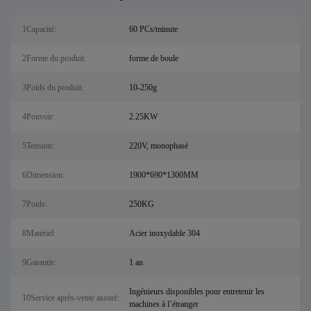
1Capacité:
60 PCs/minute
2Forme du produit:
forme de boule
3Poids du produit:
10-250g
4Pouvoir:
2.25KW
5Tension:
220V, monophasé
6Dimension:
1900*690*1300MM
7Poids:
250KG
8Matériel:
Acier inoxydable 304
9Garantie:
1 an
Ingénieurs disponibles pour entretenir les
10Service après-vente assuré:
machines à l’étranger