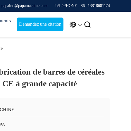
l papaind@papamachine.com
TéLéPHONE : 86--13818681174
ments


Demandez une citation
té
rication de barres de céréales
ée CE à grande capacité
 CHINE
APA