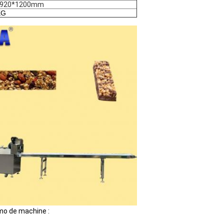
*920*1200mm
KG
émo de machine :