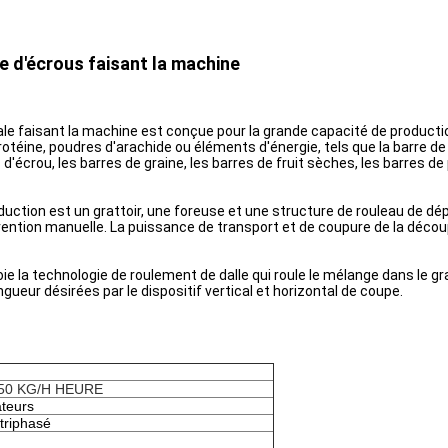
le d'écrous faisant la machine
éale faisant la machine est conçue pour la grande capacité de production 
otéine, poudres d'arachide ou éléments d'énergie, tels que la barre de riz
s d'écrou, les barres de graine, les barres de fruit sèches, les barres d
duction est un grattoir, une foreuse et une structure de rouleau de d
ention manuelle. La puissance de transport et de coupure de la déco
ie la technologie de roulement de dalle qui roule le mélange dans le gra
gueur désirées par le dispositif vertical et horizontal de coupe.
50 KG/H HEURE
ateurs
triphasé