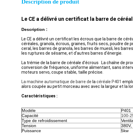
Description de produit
Le CE a délivré un certificat la barre de céréa
Description :
Le CE a délivré un certificat les écrous que la barre de cér
céréales, granola, écrous, graines, fruits secs, poudre de pr
ceral, les barres de granola, les barres de muesli, les barre
les ruptures de sésame, et d'autres barres d'énergie.
La trémie de la barre de céréale d'écrous La chaîne de pro
conversion de fréquence, uniforme alimentant, sans interv
moteurs servo, coupe stable, taille précise.
La machine automatique de barre de
la
céréale P401
emplo
alors coupée au petit morceau avec avec la largeur et la lon
Caractéristiques :
Modèle
P401
Capacité
100-2
Type de refroidissement
Ventil
Tension
380V, 
Puissance
5kw