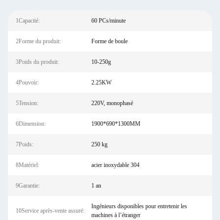
1Capacité:
60 PCs/minute
2Forme du produit:
Forme de boule
3Poids du produit:
10-250g
4Pouvoir:
2.25KW
5Tension:
220V, monophasé
6Dimension:
1900*690*1300MM
7Poids:
250 kg
8Matériel:
acier inoxydable 304
9Garantie:
1 an
Ingénieurs disponibles pour entretenir les
10Service après-vente assuré:
machines à l’étranger