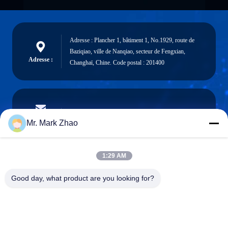
Adresse : Plancher 1, bâtiment 1, No.1929, route de
Baziqiao, ville de Nanqiao, secteur de Fengxian,
Adresse :
Changhaï, Chine. Code postal : 201400
papaind@papamachine.com
Email
Mr. Mark Zhao
1:29 AM
0086-13818681174
Good day, what product are you looking for?
Téléphone :