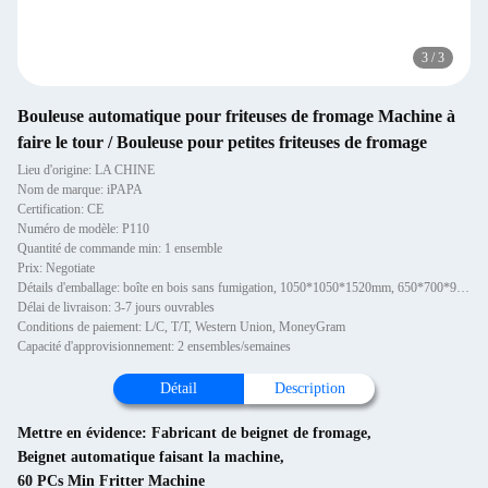
3
/
3
Bouleuse automatique pour friteuses de fromage Machine à
faire le tour / Bouleuse pour petites friteuses de fromage
Lieu d'origine: LA CHINE
Nom de marque: iPAPA
Certification: CE
Numéro de modèle: P110
Quantité de commande min: 1 ensemble
Prix: Negotiate
Détails d'emballage: boîte en bois sans fumigation, 1050*1050*1520mm, 650*700*900mm
Délai de livraison: 3-7 jours ouvrables
Conditions de paiement: L/C, T/T, Western Union, MoneyGram
Capacité d'approvisionnement: 2 ensembles/semaines
Détail
Description
Mettre en évidence:
Fabricant de beignet de fromage
,
Beignet automatique faisant la machine
,
60 PCs Min Fritter Machine