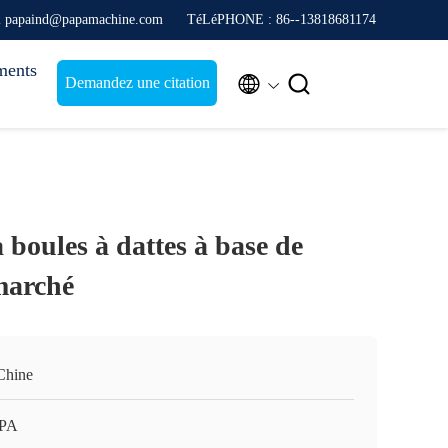
l papaind@papamachine.com
TéLéPHONE : 86--13818681174
ments


Demandez une citation
boules à dattes à base de
marché
Chine
APA