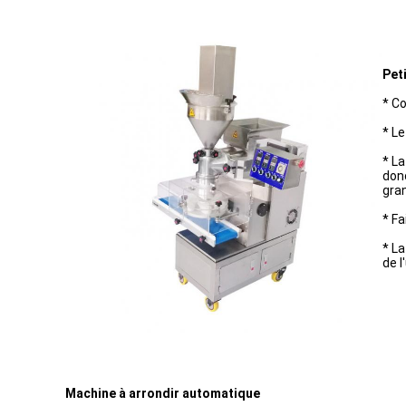
Pet
* Co
* Le
* La
don
gra
* Fa
* La
de l
Machine à arrondir automatique