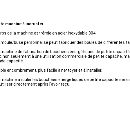
ite machine à incruster
rps de la machine et trémie en acier inoxydable 304.
 moule/buse personnalisé peut fabriquer des boules de différentes tai
 machine de fabrication de bouchées énergétiques de petite capacité p
c non seulement à une utilisation commerciale de petite capacité, mai
nde capacité.
ible encombrement, plus facile à nettoyer et à installer.
 machine à rouler les bouchées énergétiques de petite capacité sera in
'utiliser directement après l'avoir reçu.