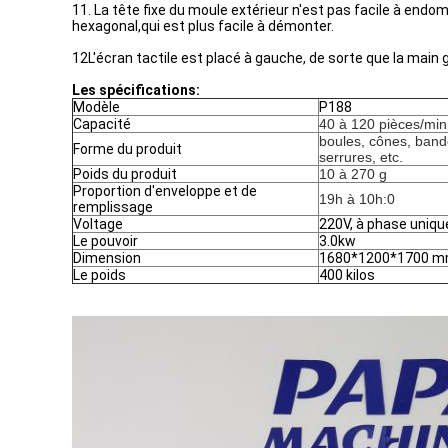
11. La tête fixe du moule extérieur n'est pas facile à endo
hexagonal,qui est plus facile à démonter.
12L'écran tactile est placé à gauche, de sorte que la main 
Les spécifications:
Modèle
P188
Capacité
40 à 120 pièces/min
boules, cônes, bande
Forme du produit
serrures, etc.
Poids du produit
10 à 270 g
Proportion d'enveloppe et de
19h à 10h:0
remplissage
Voltage
220V, à phase uniqu
Le pouvoir
3.0kw
Dimension
1680*1200*1700 
Le poids
400 kilos