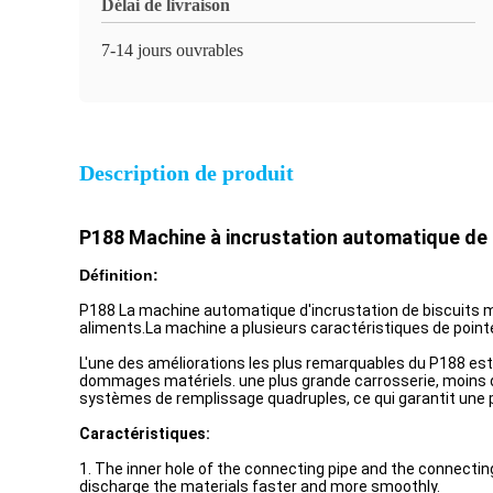
Délai de livraison
7-14 jours ouvrables
Description de produit
P188 Machine à incrustation automatique de 
Définition:
P188 La machine automatique d'incrustation de biscuits ma
aliments.La machine a plusieurs caractéristiques de pointe
L'une des améliorations les plus remarquables du P188 est l
dommages matériels. une plus grande carrosserie, moins de 
systèmes de remplissage quadruples, ce qui garantit une p
Caractéristiques:
1. The inner hole of the connecting pipe and the connecti
discharge the materials faster and more smoothly.