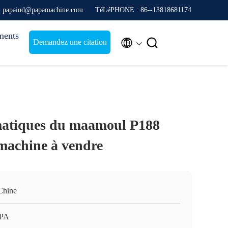
l papaind@papamachine.com
TéLéPHONE : 86--13818681174
ments


Demandez une citation
matiques du maamoul P188
 machine à vendre
Chine
APA