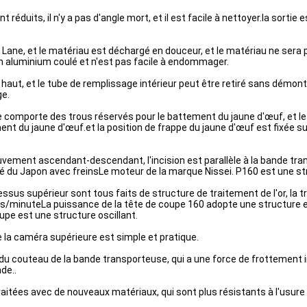
réduits, il n'y a pas d'angle mort, et il est facile à nettoyer.la sortie 
 Lane, et le matériau est déchargé en douceur, et le matériau ne sera p
n aluminium coulé et n'est pas facile à endommager.
le haut, et le tube de remplissage intérieur peut être retiré sans démon
ge.
e comporte des trous réservés pour le battement du jaune d'œuf, et le
nt du jaune d'œuf.et la position de frappe du jaune d'œuf est fixée su
ment ascendant-descendant, l'incision est parallèle à la bande trans
té du Japon avec freinsLe moteur de la marque Nissei. P160 est une str
ssus supérieur sont tous faits de structure de traitement de l'or, la tr
s/minuteLa puissance de la tête de coupe 160 adopte une structure en 
upe est une structure oscillant.
de la caméra supérieure est simple et pratique.
d du couteau de la bande transporteuse, qui a une force de frottement 
de..
itées avec de nouveaux matériaux, qui sont plus résistants à l'usure e