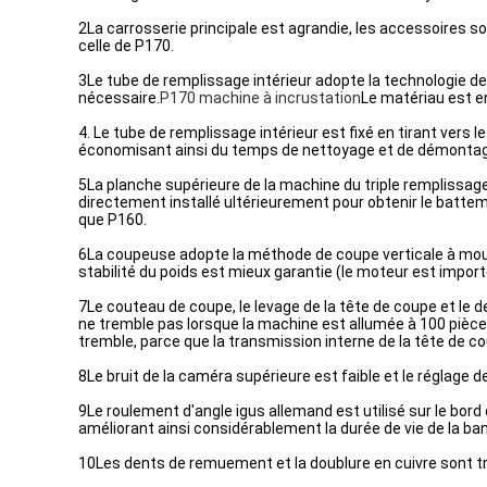
2La carrosserie principale est agrandie, les accessoires sont 
celle de P170.
3Le tube de remplissage intérieur adopte la technologie de
nécessaire.
P170 machine à incrustation
Le matériau est e
4. Le tube de remplissage intérieur est fixé en tirant vers 
économisant ainsi du temps de nettoyage et de démonta
5La planche supérieure de la machine du triple remplissag
directement installé ultérieurement pour obtenir le batteme
que P160.
6La coupeuse adopte la méthode de coupe verticale à mouve
stabilité du poids est mieux garantie (le moteur est impor
7Le couteau de coupe, le levage de la tête de coupe et le de
ne tremble pas lorsque la machine est allumée à 100 pièce
tremble, parce que la transmission interne de la tête de co
8Le bruit de la caméra supérieure est faible et le réglage 
9Le roulement d'angle igus allemand est utilisé sur le bor
améliorant ainsi considérablement la durée de vie de la ban
10Les dents de remuement et la doublure en cuivre sont tra