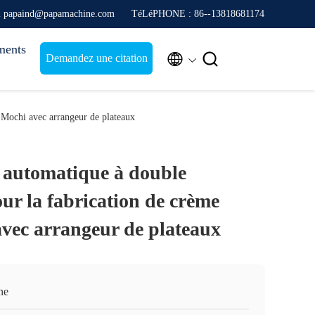
l papaind@papamachine.com
TéLéPHONE : 86--13818681174
ments


Demandez une citation
 Mochi avec arrangeur de plateaux
automatique à double
ur la fabrication de crème
avec arrangeur de plateaux
ne