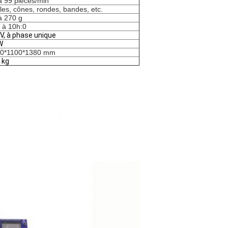
à 99 pièces/min
les, cônes, rondes, bandes, etc.
à 270 g
 à 10h:0
V, à phase unique
W
0*1100*1380 mm
 kg