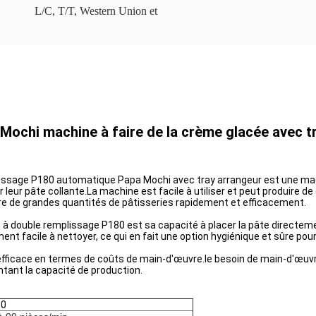
L/C, T/T, Western Union et
ochi machine à faire de la crème glacée avec t
issage P180 automatique Papa Mochi avec tray arrangeur est une mach
leur pâte collante.La machine est facile à utiliser et peut produire d
uire de grandes quantités de pâtisseries rapidement et efficacement.
 à double remplissage P180 est sa capacité à placer la pâte directemen
nt facile à nettoyer, ce qui en fait une option hygiénique et sûre pour
icace en termes de coûts de main-d'œuvre.le besoin de main-d'œuvre 
tant la capacité de production.
80