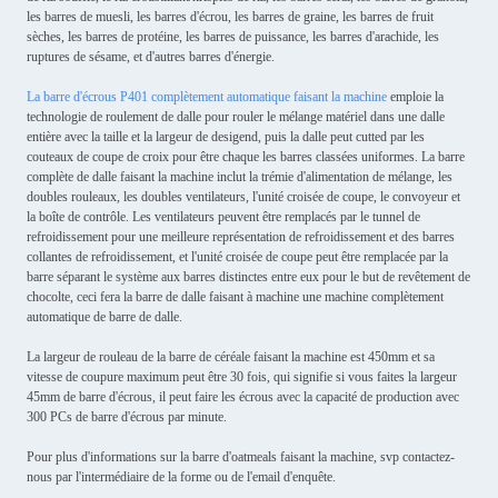
les barres de muesli, les barres d'écrou, les barres de graine, les barres de fruit
sèches, les barres de protéine, les barres de puissance, les barres d'arachide, les
ruptures de sésame, et d'autres barres d'énergie.
La barre d'écrous P401 complètement automatique faisant la machine
emploie la
technologie de roulement de dalle pour rouler le mélange matériel dans une dalle
entière avec la taille et la largeur de desigend, puis la dalle peut cutted par les
couteaux de coupe de croix pour être chaque les barres classées uniformes. La barre
complète de dalle faisant la machine inclut la trémie d'alimentation de mélange, les
doubles rouleaux, les doubles ventilateurs, l'unité croisée de coupe, le convoyeur et
la boîte de contrôle. Les ventilateurs peuvent être remplacés par le tunnel de
refroidissement pour une meilleure représentation de refroidissement et des barres
collantes de refroidissement, et l'unité croisée de coupe peut être remplacée par la
barre séparant le système aux barres distinctes entre eux pour le but de revêtement de
chocolte, ceci fera la barre de dalle faisant à machine une machine complètement
automatique de barre de dalle.
La largeur de rouleau de la barre de céréale faisant la machine est 450mm et sa
vitesse de coupure maximum peut être 30 fois, qui signifie si vous faites la largeur
45mm de barre d'écrous, il peut faire les écrous avec la capacité de production avec
300 PCs de barre d'écrous par minute.
Pour plus d'informations sur la barre d'oatmeals faisant la machine, svp contactez-
nous par l'intermédiaire de la forme ou de l'email d'enquête.