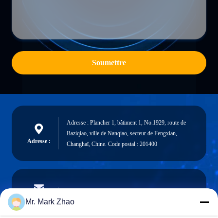
Soumettre
Adresse : Plancher 1, bâtiment 1, No.1929, route de
Baziqiao, ville de Nanqiao, secteur de Fengxian,
Adresse :
Changhaï, Chine. Code postal : 201400
papaind@papamachine.com
Email
Mr. Mark Zhao