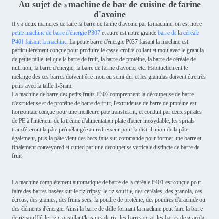
Au sujet
de
machine
de bar de cuisine
de
farine
la
d'avoine
Il y a deux manières de faire la barre de farine d'avoine par la machine, on est notre
petite machine de barre d'énergie P307
et autre est notre grande
barre de
la
céréale
P401 faisant la machine
. La petite barre d'énergie P037 faisant la machine est
particulièrement conçue pour produire le casse-croûte collant et mou avec le granula
de petite taille, tel que la barre de fruit, la barre de protéine, la barre de céréale de
nutrition, la barre d'énergie, la barre de farine d'avoine, etc. Habituellement le
mélange des ces barres doivent être mou ou semi dur et les granulas doivent être très
petits avec la taille 1-3mm.
La machine de barre des petits fruits P307 comprennent la découpeuse de barre
d'extrudeuse et de protéine de barre de fruit, l'extrudeuse de barre de protéine est
horizontale conçue pour une meilleure pâte transférant, et conduit par deux spirales
de PE à l'intérieur de la trémie d'alimentation plate d'acier inoxydable, les sprials
transféreront la pâte prémélangée au redresseur pour la distribution de la pâte
également, puis la pâte vient des becs faits sur commande pour former une barre et
finalement conveyored et cutted par une découpeuse verticale distincte de barre de
fruit.
La machine complètement automatique de barre de la céréale P401 est conçue pour
faire des barres basées sur le riz cripsy, le riz soufflé, des céréales, des granola, des
écrous, des graines, des fruits secs, la poudre de protéine, des poudres d'arachide ou
des éléments d'énergie. Ainsi la barre de dalle formant la machine peut faire la barre
de riz soufflé, le riz croustillant/krispies de riz, les barres ceral, les barres de granola,