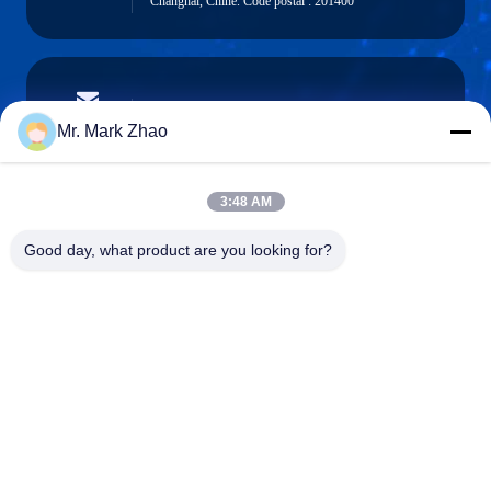
Changhaï, Chine. Code postal : 201400
papaind@papamachine.com
Email
Mr. Mark Zhao
3:48 AM
0086-13818681174
Good day, what product are you looking for?
Téléphone :
Shanghai Papa Industrial Co.,LTD