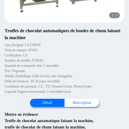
2
/
3
Truffes de chocolat automatiques de boules de rhum faisant
la machine
Lieu d'origine: LA CHINE
Nom de marque: iPAPA
Certification: CE
Numéro de modèle: P160X2
Quantité de commande min: 1 ensemble
Prix: Negotiate
Détails d'emballage: boîte en bois sans fumigation
Délai de livraison: 20-30 jours ouvrables
Conditions de paiement: L/C, T/T, Western Union, MoneyGram
Capacité d'approvisionnement: 5 ensembles/mois
Détail
Description
Mettre en évidence:
Truffe de chocolat automatique faisant la machine
,
truffe de chocolat de rhum faisant la machine
,