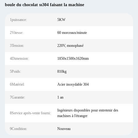
boule du chocolat ss304 faisant la machine
1puissance:
5KW
2Vitesse:
60 morceaux/minute
3Tension:
220V, monophasé
4Dimension:
1850x1500x1620mm
5Poids:
810kg
6Matériel:
Acier inoxydable 304
7Garantie:
1 an
Ingénieurs disponibles pour entretenir des
8Service après-vente fourni:
machines à l'étranger
9Condition:
Nouveau