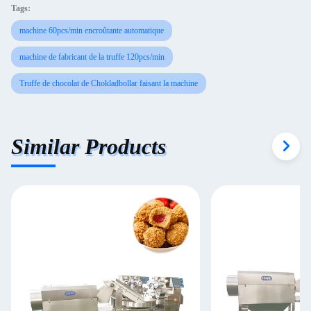
Tags:
machine 60pcs/min encroûtante automatique
machine de fabricant de la truffe 120pcs/min
Truffe de chocolat de Chokladbollar faisant la machine
Similar Products