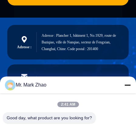
Adresse : Plancher 1, bâtiment 1, No.1929, route de
Baziqiao, ville de Nanqiao, secteur de Fengxian,
Adresse :
Changhaï, Chine. Code postal : 201400
papaind@papamachine.com
Email
Mr. Mark Zhao
2:41 AM
0086-13818681174
Good day, what product are you looking for?
Téléphone :