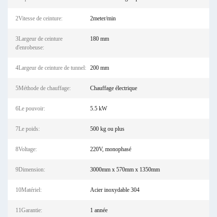
2Vitesse de ceinture:
2meter/min
3Largeur de ceinture
180 mm
d'enrobeuse:
4Largeur de ceinture de tunnel:
200 mm
5Méthode de chauffage:
Chauffage électrique
6Le pouvoir:
5.5 kW
7Le poids:
500 kg ou plus
8Voltage:
220V, monophasé
9Dimension:
3000mm x 570mm x 1350mm
10Matériel:
Acier inoxydable 304
11Garantie:
1 année