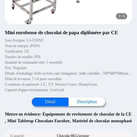
2
/
4
Mini enrobeuse de chocolat de papa diplôméee par CE
Lieu d'origine: LA CHINE
Nom de marque: iPAPA
Certification: CE
Numéro de modèle: PE8
Quantité de commande min: 1 ensemble
Prix: Negotiate
Détails d'emballage: boîte en bois sans fumigation ; taille emballée : 700*680*690mm, 1100*700*660mm, 3350*860*1180mm
Délai de livraison: 7-14 jours ouvrables
Conditions de paiement: L/C, T/T, Western Union, MoneyGram
Capacité d'approvisionnement: 1set/week
Détail
Description
Mettre en évidence:
Équipement de revêtement de chocolat de la CE
,
Mini Tabletop Chocolate Enrober
,
Matériel de chocolat monophasé
1Capacité:
Chocolat 8KG/groupe