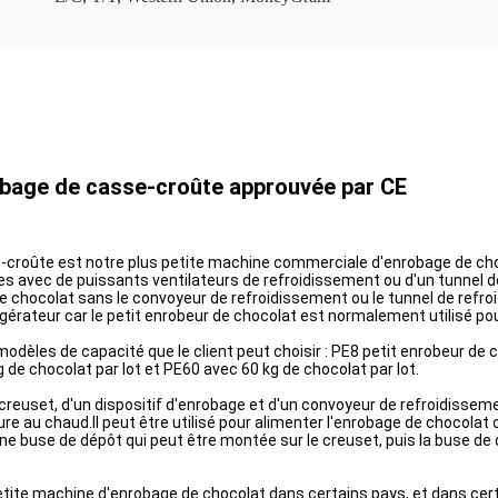
bage de casse-croûte approuvée par CE
croûte est notre plus petite machine commerciale d'enrobage de cho
s avec de puissants ventilateurs de refroidissement ou d'un tunnel de
 chocolat sans le convoyeur de refroidissement ou le tunnel de refro
gérateur car le petit enrobeur de chocolat est normalement utilisé p
modèles de capacité que le client peut choisir : PE8 petit enrobeur de 
 de chocolat par lot et PE60 avec 60 kg de chocolat par lot.
euset, d'un dispositif d'enrobage et d'un convoyeur de refroidissemen
ure au chaud.Il peut être utilisé pour alimenter l'enrobage de chocola
 buse de dépôt qui peut être montée sur le creuset, puis la buse de dé
tite machine d'enrobage de chocolat dans certains pays, et dans cert