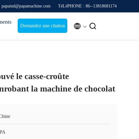
l papaind@papamachine.com
TéLéPHONE : 86--13818681174
ments


Demandez une citation
vé le casse-croûte
nrobant la machine de chocolat
Chine
APA