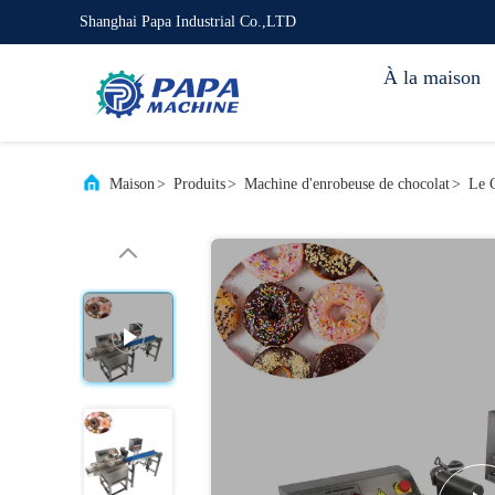
Shanghai Papa Industrial Co.,LTD
À la maison
Maison
>
Produits
>
Machine d'enrobeuse de chocolat
>
Le C