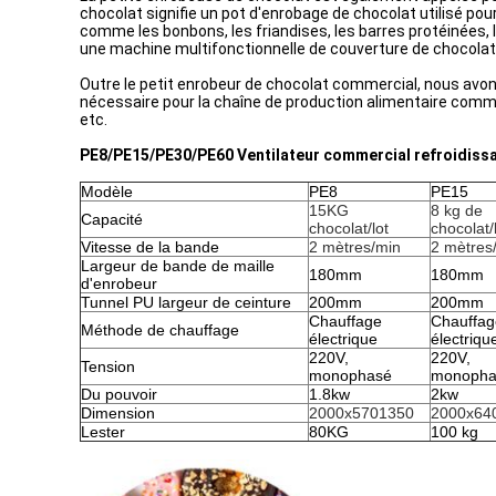
chocolat signifie un pot d'enrobage de chocolat utilisé pour
comme les bonbons, les friandises, les barres protéinées, le
une machine multifonctionnelle de couverture de chocolat 
Outre le petit enrobeur de chocolat commercial, nous avon
nécessaire pour la chaîne de production alimentaire comme 
etc.
PE8/PE15/PE30/PE60 Ventilateur commercial refroidissant
Modèle
PE8
PE15
15KG
8 kg de
Capacité
chocolat/lot
chocolat/
Vitesse de la bande
2 mètres/min
2 mètres
Largeur de bande de maille
180mm
180mm
d'enrobeur
Tunnel PU largeur de ceinture
200mm
200mm
Chauffage
Chauffag
Méthode de chauffage
électrique
électriqu
220V,
220V,
Tension
monophasé
monopha
Du pouvoir
1.8kw
2kw
Dimension
2000x5701350
2000x64
Lester
80KG
100 kg