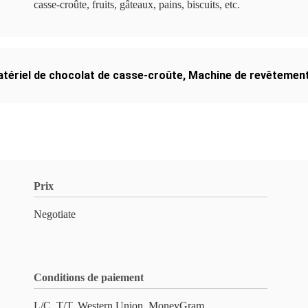
casse-croûte, fruits, gâteaux, pains, biscuits, etc.
tériel de chocolat de casse-croûte
,
Machine de revêtement
Prix
Negotiate
Conditions de paiement
L/C, T/T, Western Union, MoneyGram