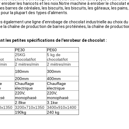
 enrober les haricots et les noix.Notre machine à enrober le chocolat e
s barres de céréales, les biscuits, les biscuits, les gâteaux, les pains
pour la plupart des types d'aliments.
s également une ligne d'enrobage de chocolat industrielle au choix du 
la chaîne de production de barres protéinées, la chaîne de production 
 les petites spécifications de l'enrobeur de chocolat :
PE30
PE60
25KG
5 kg de
lot
chocolat/lot
chocolat/lot
/min
2 mètres/min
2 mètres/min
180mm
300mm
200mm
400mm
e
Chauffage
Chauffage
e
électrique
électrique
220V,
220V,
sé
monophasé
monophasé
2.8kw
3.1kw
0x1350
3200x710x1350
3400x910x1400
190kg
240 kg