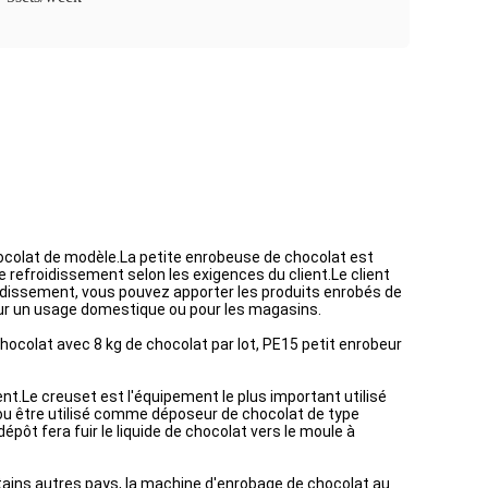
colat de modèle.La petite enrobeuse de chocolat est
 refroidissement selon les exigences du client.Le client
idissement, vous pouvez apporter les produits enrobés de
our un usage domestique ou pour les magasins.
chocolat avec 8 kg de chocolat par lot, PE15 petit enrobeur
t.Le creuset est l'équipement le plus important utilisé
t ou être utilisé comme déposeur de chocolat de type
pôt fera fuir le liquide de chocolat vers le moule à
ains autres pays, la machine d'enrobage de chocolat au