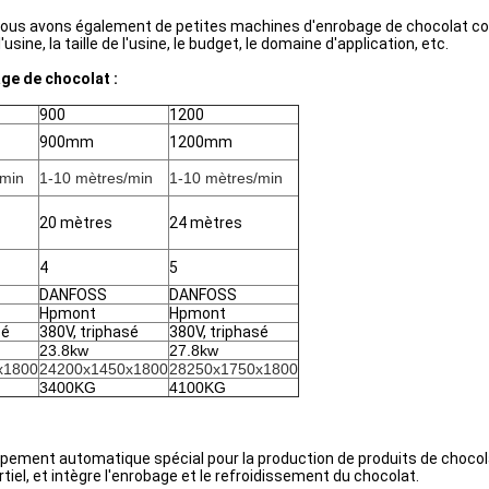
 nous avons également de petites machines d'enrobage de chocolat com
sine, la taille de l'usine, le budget, le domaine d'application, etc.
ge de chocolat :
900
1200
900mm
1200mm
/min
1-10 mètres/min
1-10 mètres/min
20 mètres
24 mètres
4
5
DANFOSS
DANFOSS
Hpmont
Hpmont
sé
380V, triphasé
380V, triphasé
23.8kw
27.8kw
x1800
24200x1450x1800
28250x1750x1800
3400KG
4100KG
ipement automatique spécial pour la production de produits de chocol
iel, et intègre l'enrobage et le refroidissement du chocolat.