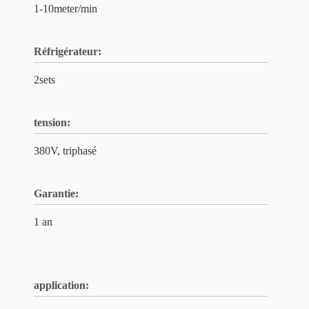
1-10meter/min
Réfrigérateur:
2sets
tension:
380V, triphasé
Garantie:
1 an
application: