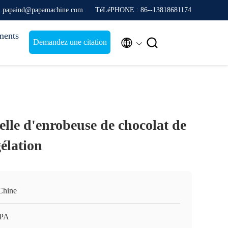
l papaind@papamachine.com
TéLéPHONE : 86--13818681174
ments


Demandez une citation
elle d'enrobeuse de chocolat de
élation
Chine
APA