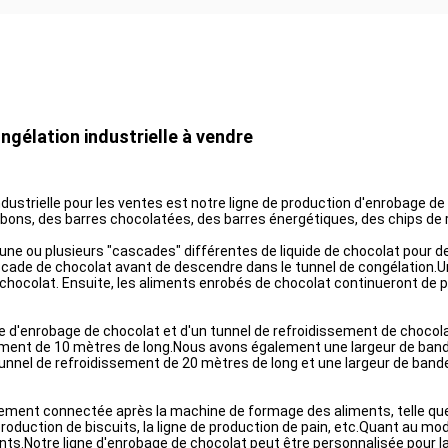
ngélation industrielle à vendre
dustrielle pour les ventes est notre ligne de production d'enrobage de 
ons, des barres chocolatées, des barres énergétiques, des chips de riz
une ou plusieurs "cascades" différentes de liquide de chocolat pour d
scade de chocolat avant de descendre dans le tunnel de congélation.U
e chocolat. Ensuite, les aliments enrobés de chocolat continueront de p
d'enrobage de chocolat et d'un tunnel de refroidissement de chocolat
ement de 10 mètres de long.Nous avons également une largeur de ban
unnel de refroidissement de 20 mètres de long et une largeur de ban
ement connectée après la machine de formage des aliments, telle que l
 production de biscuits, la ligne de production de pain, etc.Quant au mo
ts.Notre ligne d'enrobage de chocolat peut être personnalisée pour la h