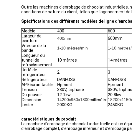
Outre les machines d'enrobage de chocolat industrielles,
conditions de nature du client, telles que l'agencement de l'u
Spécifications des différents modèles de ligne d'enroba
Modèle
400
600
Largeur de
400mm
600mm
ceinture
Vitesse de la
1-10 mètres/min
1-10 mètres
bande
Longueur du
tunnel de
10 mètres
14 mètres
refroidissement
Unité de
2
3
réfrigérateur
Réfrigérateur
DANFOSS
DANFOSS
API/écran tactile
Hpmont
Hpmont
Tension
380V, triphasé
380V, tripha
Du pouvoir
12.1kw
20.8kw
Dimension
14200x950x1800
millimètre
18200x1150
Lester
2000KG
2450KG
caractéristiques du produit
La machine d'enrobage de chocolat industrielle est un équ
d'enrobage complet, d'enrobage inférieur et d'enrobage part