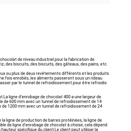
chocolat de niveau industriel pour la fabrication de
, des biscuits, des biscuits, des gâteaux, des pains, etc.
eux ou plus de deux revêtements différents et les produits
ne fois enrobés, les aliments passeront sous un rideau
asser par le tunnel de refroidissement pour être refroidis
.La ligne d'enrobage de chocolat 400 a une largeur de
de de 600 mm avec un tunnel de refroidissement de 14
de de 1200 mm avec un tunnel de refroidissement de 24
a ligne de production de barres protéinées, la ligne de
dèle de ligne d'enrobage de chocolat à choisir, cela dépend
auteur spécifique du client.Le client peut utiliser la