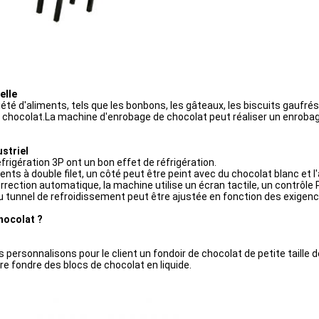
elle
été d'aliments, tels que les bonbons, les gâteaux, les biscuits gaufrés,
u chocolat.La machine d'enrobage de chocolat peut réaliser un enroba
striel
frigération 3P ont un bon effet de réfrigération.
ts à double filet, un côté peut être peint avec du chocolat blanc et l'
rection automatique, la machine utilise un écran tactile, un contrôle 
 tunnel de refroidissement peut être ajustée en fonction des exigence
hocolat ?
 personnalisons pour le client un fondoir de chocolat de petite taille d
ire fondre des blocs de chocolat en liquide.