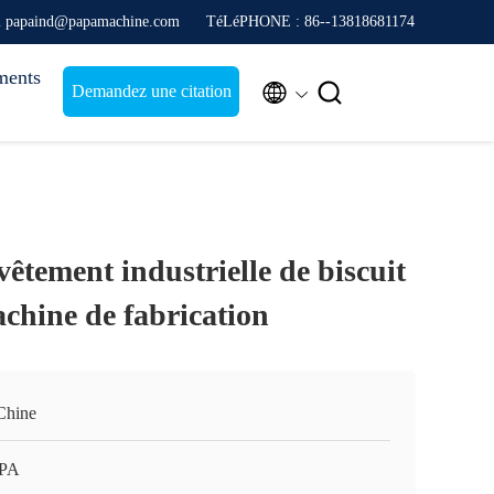
l papaind@papamachine.com
TéLéPHONE : 86--13818681174
ments


Demandez une citation
êtement industrielle de biscuit
chine de fabrication
Chine
APA