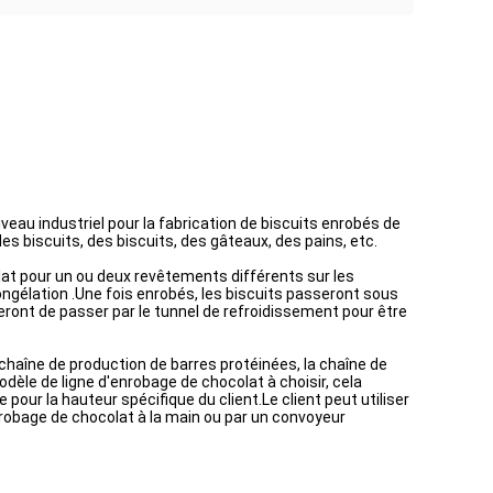
eau industriel pour la fabrication de biscuits enrobés de
s biscuits, des biscuits, des gâteaux, des pains, etc.
lat pour un ou deux revêtements différents sur les
ongélation .Une fois enrobés, les biscuits passeront sous
ueront de passer par le tunnel de refroidissement pour être
aîne de production de barres protéinées, la chaîne de
odèle de ligne d'enrobage de chocolat à choisir, cela
our la hauteur spécifique du client.Le client peut utiliser
enrobage de chocolat à la main ou par un convoyeur