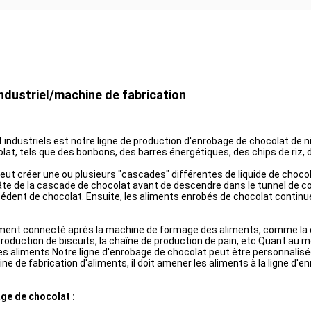
ndustriel/machine de fabrication
industriels est notre ligne de production d'enrobage de chocolat de niv
at, tels que des bonbons, des barres énergétiques, des chips de riz, de
eut créer une ou plusieurs "cascades" différentes de liquide de choco
a pâte de la cascade de chocolat avant de descendre dans le tunnel de c
excédent de chocolat. Ensuite, les aliments enrobés de chocolat contin
ent connecté après la machine de formage des aliments, comme la ch
production de biscuits, la chaîne de production de pain, etc.Quant au m
s aliments.Notre ligne d'enrobage de chocolat peut être personnalisée p
ine de fabrication d'aliments, il doit amener les aliments à la ligne d'
ge de chocolat :