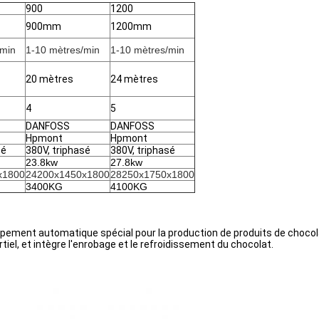
900
1200
900mm
1200mm
/min
1-10 mètres/min
1-10 mètres/min
20 mètres
24 mètres
4
5
DANFOSS
DANFOSS
Hpmont
Hpmont
sé
380V, triphasé
380V, triphasé
23.8kw
27.8kw
x1800
24200x1450x1800
28250x1750x1800
3400KG
4100KG
ipement automatique spécial pour la production de produits de chocol
iel, et intègre l'enrobage et le refroidissement du chocolat.