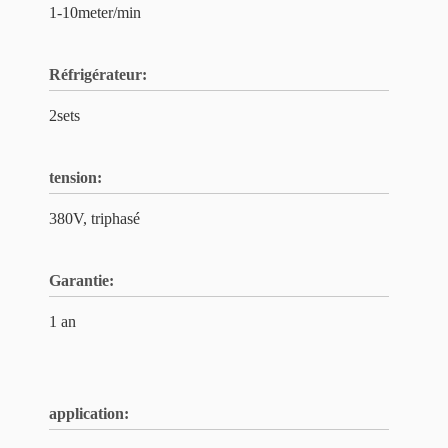
1-10meter/min
Réfrigérateur:
2sets
tension:
380V, triphasé
Garantie:
1 an
application: