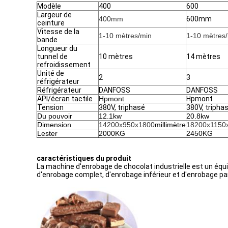
Modèle
400
600
Largeur de
400mm
600mm
ceinture
Vitesse de la
1-10 mètres/min
1-10 mètres
bande
Longueur du
tunnel de
10 mètres
14 mètres
refroidissement
Unité de
2
3
réfrigérateur
Réfrigérateur
DANFOSS
DANFOSS
API/écran tactile
Hpmont
Hpmont
Tension
380V, triphasé
380V, tripha
Du pouvoir
12.1kw
20.8kw
Dimension
14200x950x1800
millimètre
18200x1150
Lester
2000KG
2450KG
caractéristiques du produit
La machine d'enrobage de chocolat industrielle est un équ
d'enrobage complet, d'enrobage inférieur et d'enrobage part